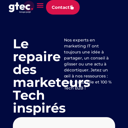
Panneau de gestion des cookies
Contact
Le
Nos experts en
marketing IT ont
repaire
toujours une idée à
partager, un conseil à
des
glisser ou une actu à
décortiquer. Jetez un
œil à nos ressources :
marketeurs
c’est frais, utile et 100 %
Tech B2B !
Tech
inspirés