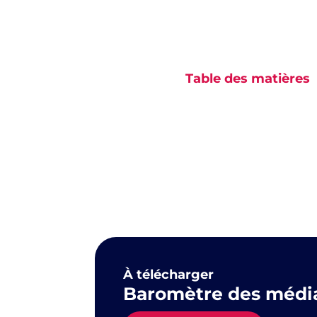
Table des matières
Aucun titre n’a été tr
sur cette page.
À télécharger
Baromètre des médias