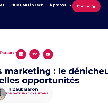
ces
Club CMO in Tech
À propos
Contact
g
Partager
 marketing : le déniche
elles opportunités
Thibaut Baron
FONDATEUR / CONSULTANT