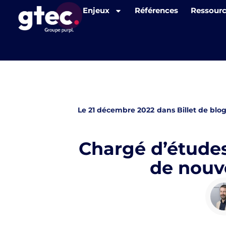
Panneau de gestion des cookies
Enjeux
Références
Ressour
Le
21 décembre 2022
dans
Billet de blo
Chargé d’études
de nouv