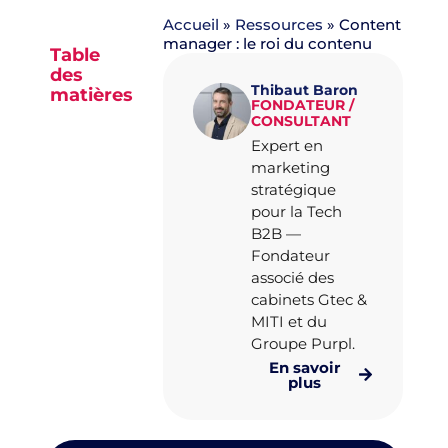
Accueil
»
Ressources
»
Content
manager : le roi du contenu
Table
des
Thibaut Baron
matières
FONDATEUR /
CONSULTANT
Expert en
marketing
Aucun
stratégique
titre n’a
pour la Tech
été
trouvé
B2B —
sur cette
Fondateur
page.
associé des
cabinets Gtec &
MITI et du
Groupe Purpl.
En savoir
plus