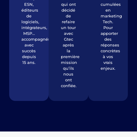
ESN,
qui ont
cumulées
éditeurs
décidé
en
de
de
marketing
logiciels,
refaire
Tech.
intégrateurs,
un tour
Pour
MSP…
avec
apporter
accompagnés
Gtec
des
avec
après
réponses
succès
la
concrètes
depuis
première
à vos
15 ans.
mission
vrais
qu’ils
enjeux.
nous
ont
confiée.