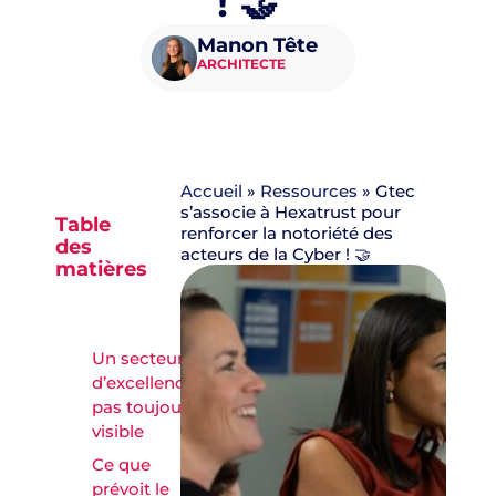
! 🤝
Manon Tête
ARCHITECTE
Accueil
»
Ressources
»
Gtec
s’associe à Hexatrust pour
Table
renforcer la notoriété des
des
acteurs de la Cyber ! 🤝
matières
Un secteur
d’excellence…
pas toujours
visible
Ce que
prévoit le