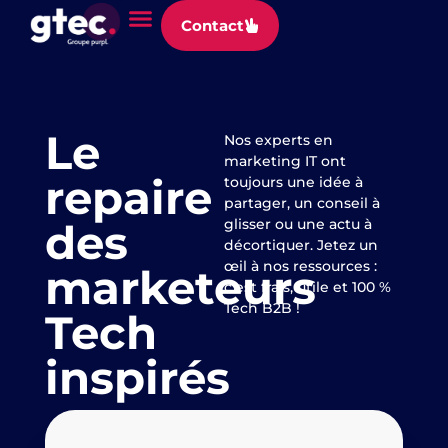
Panneau de gestion des cookies
Contact
Le
Nos experts en
marketing IT ont
repaire
toujours une idée à
partager, un conseil à
des
glisser ou une actu à
décortiquer. Jetez un
œil à nos ressources :
marketeurs
c’est frais, utile et 100 %
Tech B2B !
Tech
inspirés