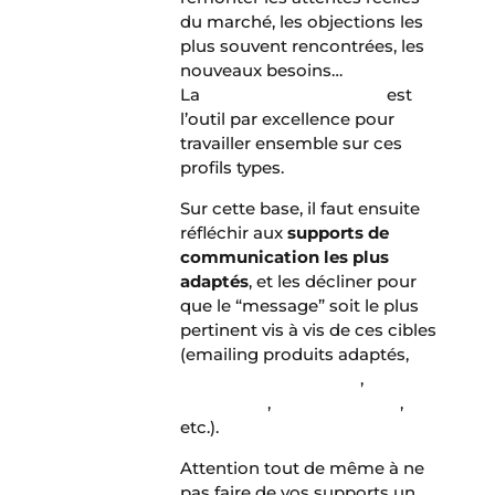
du marché, les objections les
plus souvent rencontrées, les
nouveaux besoins…
La
méthode du persona
est
l’outil par excellence pour
travailler ensemble sur ces
profils types.
Sur cette base, il faut ensuite
réfléchir aux
supports de
communication les plus
adaptés
, et les décliner pour
que le “message” soit le plus
pertinent vis à vis de ces cibles
(emailing produits adaptés,
retours d’expériences
,
inbound
marketing
,
référencement
,
etc.).
Attention tout de même à ne
pas faire de vos supports un