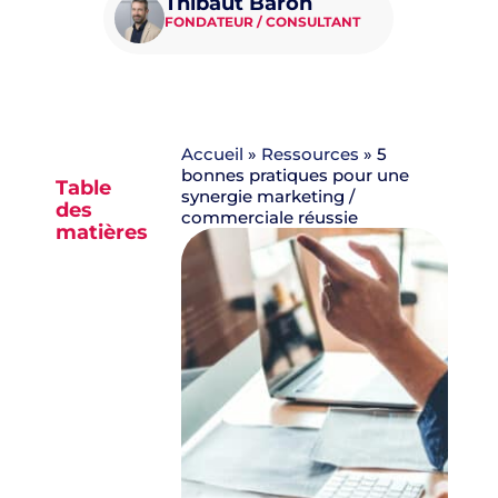
Thibaut Baron
FONDATEUR / CONSULTANT
Accueil
»
Ressources
»
5
bonnes pratiques pour une
Table
synergie marketing /
des
commerciale réussie
matières
Aucun
titre n’a
été
trouvé
sur cette
page.