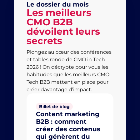
Le dossier du mois
Les meilleurs
CMO B2B
dévoilent leurs
secrets
Plongez au cœur des conférences
et tables ronde de CMO in Tech
2026 ! On décrypte pour vous les
habitudes que les meilleurs CMO
Tech B2B mettent en place pour
créer davantage d’impact.
Billet de blog
Billet
Content marketing
Lead
B2B : comment
B2B T
créer des contenus
levie
qui génèrent du
qui 