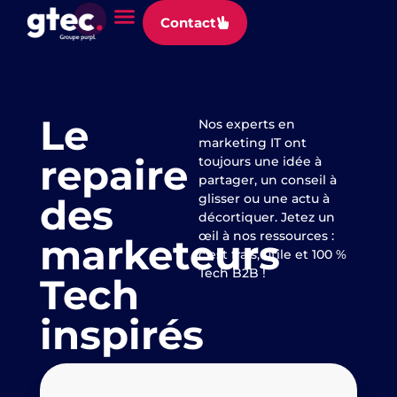
Panneau de gestion des cookies
Contact
Le
Nos experts en
marketing IT ont
repaire
toujours une idée à
partager, un conseil à
des
glisser ou une actu à
décortiquer. Jetez un
œil à nos ressources :
marketeurs
c’est frais, utile et 100 %
Tech B2B !
Tech
inspirés