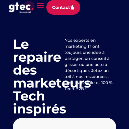
Panneau de gestion des cookies
Contact
Le
Nos experts en
marketing IT ont
repaire
toujours une idée à
partager, un conseil à
des
glisser ou une actu à
décortiquer. Jetez un
œil à nos ressources :
marketeurs
c’est frais, utile et 100 %
Tech B2B !
Tech
inspirés