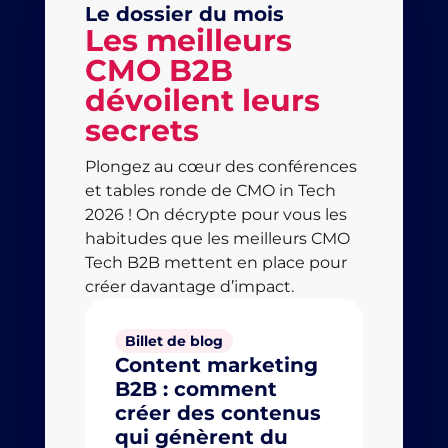
Le dossier du mois
Les meilleurs
CMO B2B
dévoilent leurs
secrets
Plongez au cœur des conférences
et tables ronde de CMO in Tech
2026 ! On décrypte pour vous les
habitudes que les meilleurs CMO
Tech B2B mettent en place pour
créer davantage d’impact.
Billet de blog
Billet
Content marketing
Lead
B2B : comment
B2B T
créer des contenus
levie
qui génèrent du
qui 