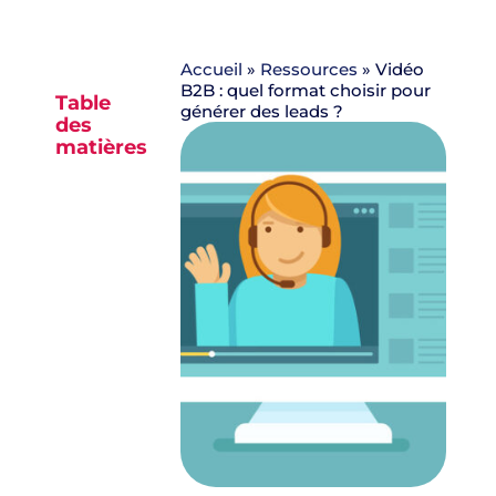
Accueil
»
Ressources
»
Vidéo
B2B : quel format choisir pour
Table
générer des leads ?
des
matières
Aucun
titre n’a
été
trouvé
sur cette
page.