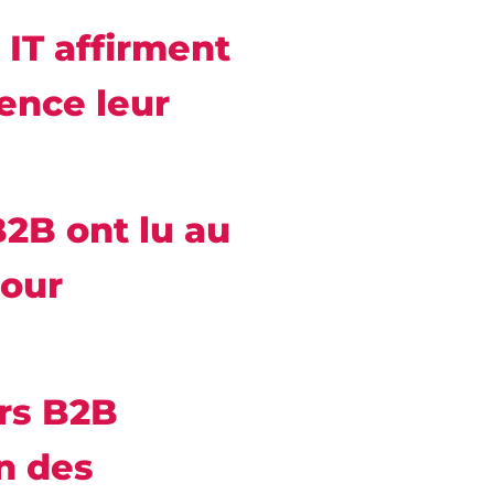
 IT affirment
uence leur
B2B ont lu au
pour
rs B2B
n des