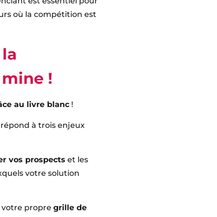
nciant est essentiel pour
urs où la compétition est
 la
 mine !
âce au livre blanc
!
 répond à trois enjeux
er vos prospects
et les
quels votre solution
 votre propre
grille de