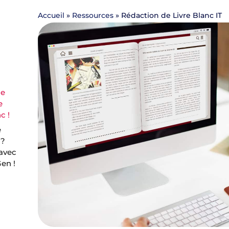
Accueil
»
Ressources
»
Rédaction de Livre Blanc IT
de
e
c !
e
 ?
 avec
en !