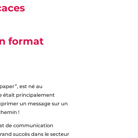
caces
un format
 paper”, est né au
 était principalement
à exprimer un message sur un
 chemin !
rmat de communication
rand succès dans le secteur