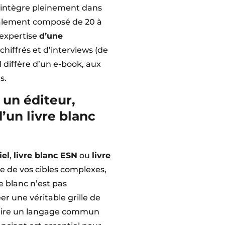
s’intègre pleinement dans
alement composé de 20 à
c expertise
d’une
 chiffrés et d’interviews (de
il diffère d’un e-book, aux
s.
 un éditeur,
’un livre blanc
iel
,
livre blanc ESN
ou
livre
e de vos cibles complexes,
e blanc n’est pas
r une véritable grille de
truire un langage commun