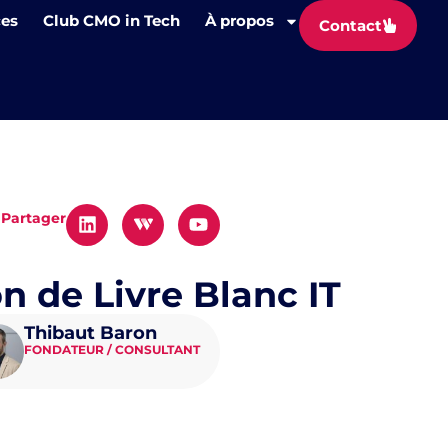
ces
Club CMO in Tech
À propos
Contact
g
Partager
n de Livre Blanc IT
Thibaut Baron
FONDATEUR / CONSULTANT