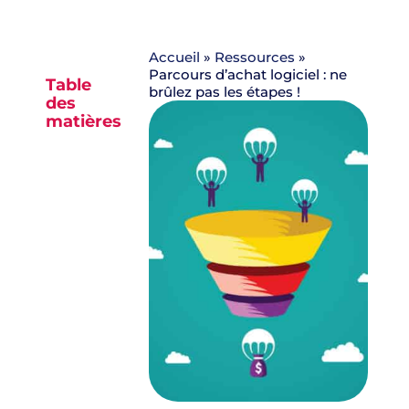
Accueil
»
Ressources
»
Parcours d’achat logiciel : ne
Table
brûlez pas les étapes !
des
matières
Aucun
titre n’a
été
trouvé
sur cette
page.