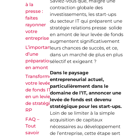
Saviez-vous que, malgré une
à la
contraction globale des
presse :
investissements, les start-ups
faites
du secteur IT qui préparent une
rayonner
stratégie relations presse solide
votre
en amont de leur levée de fonds
entreprise
augmentent significativement
L’importance
leurs chances de succès, et ce,
d’une
dans un marché de plus en plus
préparation
sélectif et exigeant ?
en amont
Dans le paysage
Transformez
entrepreneurial actuel,
votre levée
particulièrement dans le
de fonds IT
domaine de l’IT, annoncer une
en un levier
levée de fonds est devenu
de stratégie
stratégique pour les start-ups.
RP
Loin de se limiter à la simple
FAQ –
acquisition de capitaux
Tout
nécessaires au développement
savoir
de l’entreprise, cette étape sert