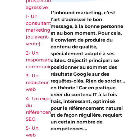
prospection
agressive
L’inbound marketing, c’est
1- Un
l’art d’adresser le bon
consultant
message, à la bonne personne
marketing
et au bon moment. Pour cela,
(ou avant-
il convient de produire du
vente)
contenu de qualité,
2- Un
spécialement adapté à ses
responsable
cibles. Objectif principal : se
communication
positionner au sommet des
résultats Google sur des
3- Un
requêtes-clés. Rien de sorcier…
rédacteur
en théorie ! Car en pratique,
web
créer du contenu IT à la fois
4- Un expert
frais, intéressant, optimisé
du
pour le référencement naturel
référencement
et de façon régulière, requiert
SEO
un certain nombre de
5- Un
compétences…
web