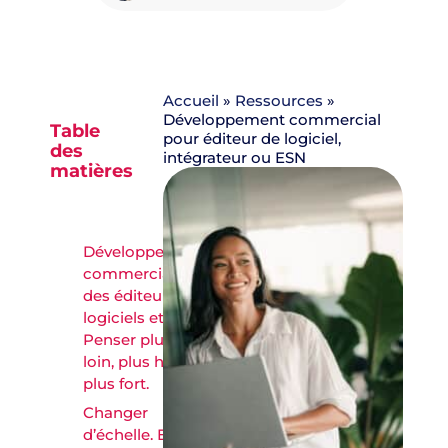
Accueil
»
Ressources
»
Développement commercial
Table
pour éditeur de logiciel,
des
intégrateur ou ESN
matières
Développement
commercial
des éditeurs de
logiciels et ESN.
Penser plus
loin, plus haut,
plus fort.
Changer
d’échelle. Et