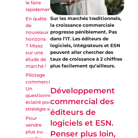
le faire
rapidement.
Sur les marchés traditionnels,
En quête
la croissance commerciale
de
progresse péniblement. Pas
nouveaux
dans l’IT. Les éditeurs de
horizons
logiciels, intégrateurs et ESN
? Misez
peuvent aller chercher des
sur une
taux de croissance à 2 chiffres
étude de
plus facilement qu’ailleurs.
marché !
Pilotage
commercial ?
Un
Développement
questionnement
commercial des
éclairé pour une
stratégie solide !
éditeurs de
Pour
logiciels et ESN.
vendre
plus ou
Penser plus loin,