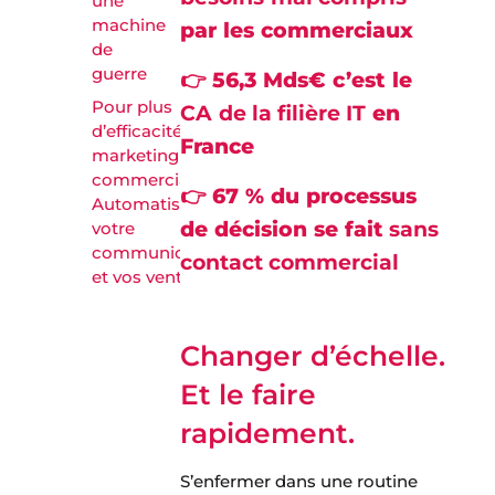
une
machine
par les commerciaux
de
guerre
👉 56,3 Mds€ c’est le
Pour plus
CA
de la filière IT
en
d’efficacité
France
marketing et
commerciale ?
👉 67 % du processus
Automatisez
de décision se fait
sans
votre
communication
contact commercial
et vos ventes !
Changer d’échelle.
Et le faire
rapidement.
S’enfermer dans une routine