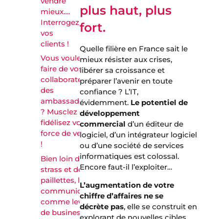
vendre
plus haut, plus
mieux….
Interrogez
fort.
vos
clients !
Quelle filière en France sait le
Vous voulez
mieux résister aux crises,
faire de vos
libérer sa croissance et
collaborateurs
préparer l’avenir en toute
des
confiance ? L’IT,
ambassadeurs
évidemment.
Le potentiel de
? Musclez et
développement
fidélisez votre
commercial
d’un éditeur de
force de vente
logiciel, d’un intégrateur logiciel
!
ou d’une société de services
informatiques est colossal.
Bien loin du
Encore faut-il l’exploiter…
strass et des
paillettes, la
L’augmentation de votre
communication
chiffre d’affaires ne se
comme levier
décrète
pas
, elle se construit en
de business
explorant de nouvelles cibles