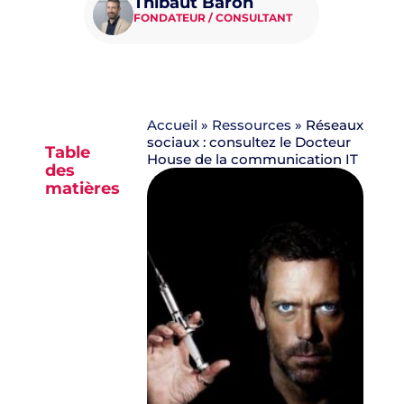
Thibaut Baron
FONDATEUR / CONSULTANT
Accueil
»
Ressources
»
Réseaux
sociaux : consultez le Docteur
Table
House de la communication IT
des
matières
Aucun
titre n’a
été
trouvé
sur cette
page.