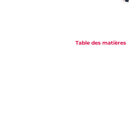
Table des matières
Aucun titre n’a été tr
sur cette page.