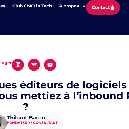
ces
Club CMO in Tech
À propos
Contact
rtager
es éditeurs de logiciels
vous mettiez à l’inbound
?
Thibaut Baron
FONDATEUR / CONSULTANT