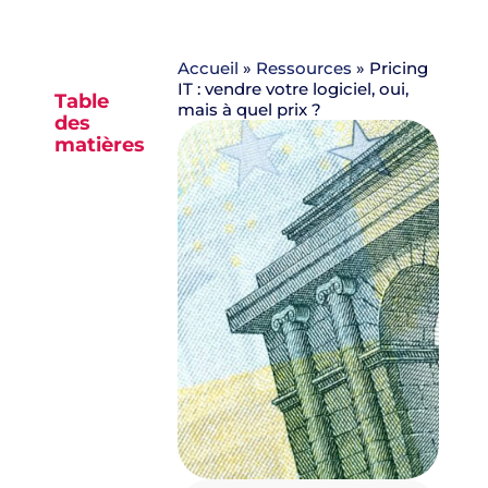
Accueil
»
Ressources
»
Pricing
IT : vendre votre logiciel, oui,
Table
mais à quel prix ?
des
matières
Aucun
titre n’a
été
trouvé
sur cette
page.