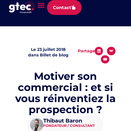
Panneau de gestion des cookies
Contact
Le
23 juillet 2018
Partager
dans
Billet de blog
Motiver son
commercial : et si
vous réinventiez la
prospection ?
Thibaut Baron
FONDATEUR / CONSULTANT