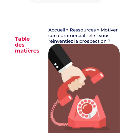
Accueil
»
Ressources
»
Motiver
son commercial : et si vous
Table
réinventiez la prospection ?
des
matières
Aucun
titre n’a
été
trouvé
sur cette
page.