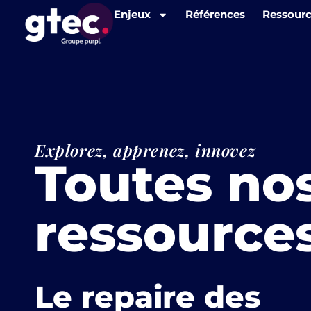
Panneau de gestion des cookies
Enjeux
Références
Ressour
Explorez, apprenez, innovez
Toutes no
ressource
Le repaire des