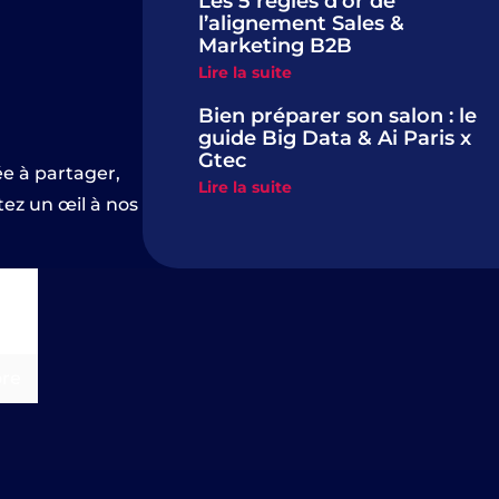
Les 5 règles d’or de
l’alignement Sales &
Marketing B2B
Lire la suite
Bien préparer son salon : le
guide Big Data & Ai Paris x
Gtec
ée à partager,
Lire la suite
tez un œil à nos
re