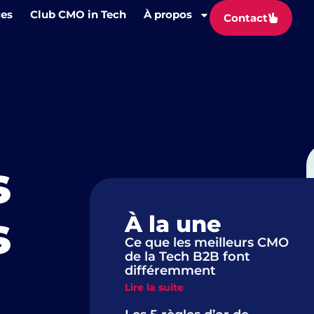
ces
Club CMO in Tech
À propos
Contact
s
s
À la une
Ce que les meilleurs CMO
de la Tech B2B font
différemment
Lire la suite