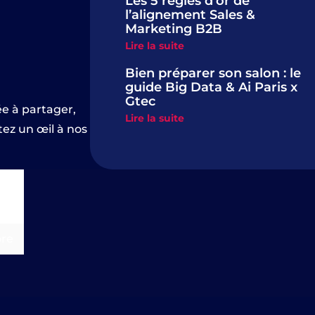
Les 5 règles d’or de
l’alignement Sales &
Marketing B2B
Lire la suite
Bien préparer son salon : le
guide Big Data & Ai Paris x
Gtec
ée à partager,
Lire la suite
tez un œil à nos
re