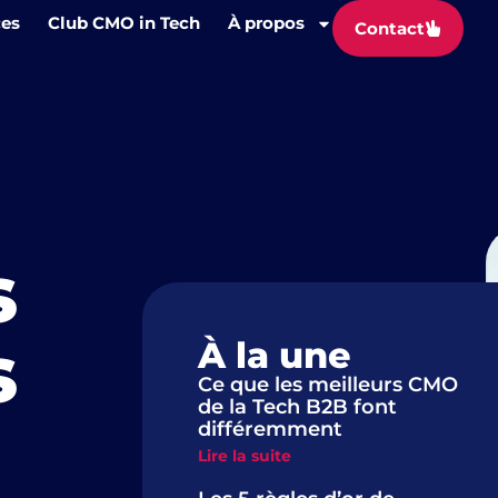
ces
Club CMO in Tech
À propos
Contact
s
s
À la une
Ce que les meilleurs CMO
de la Tech B2B font
différemment
Lire la suite