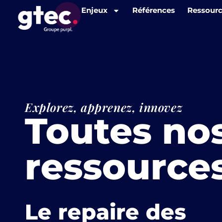
Panneau de gestion des cookies
Enjeux
Références
Ressour
Explorez, apprenez, innovez
Toutes no
ressource
Le repaire des