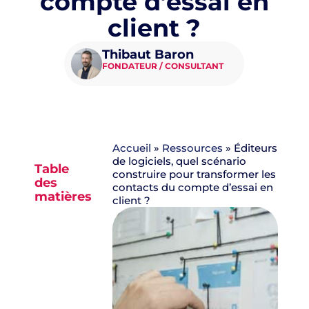
compte d’essai en
client ?
Thibaut Baron
FONDATEUR / CONSULTANT
Accueil
»
Ressources
»
Éditeurs
de logiciels, quel scénario
Table
construire pour transformer les
des
contacts du compte d’essai en
matières
client ?
Aucun
titre n’a
été
trouvé
sur cette