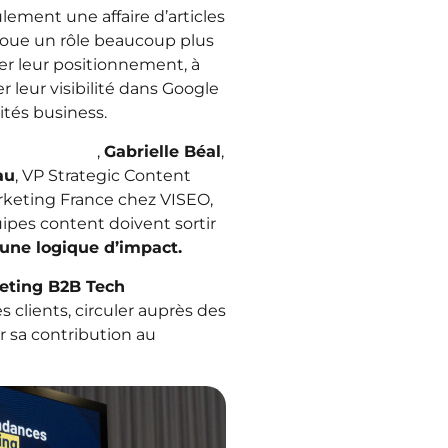
lement une affaire d’articles
l joue un rôle beaucoup plus
fier leur positionnement, à
 leur visibilité dans Google
ités business.
CMO in Tech
,
Gabrielle Béal
,
au
, VP Strategic Content
arketing France chez VISEO,
pes content doivent sortir
une logique d’impact.
eting B2B Tech
 clients, circuler auprès des
r sa contribution au