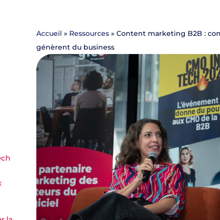
Accueil
»
Ressources
»
Content marketing B2B : co
génèrent du business
ech
x
r la