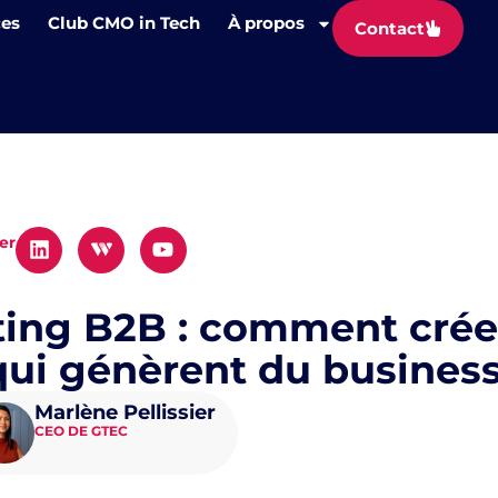
ces
Club CMO in Tech
À propos
Contact
er
ing B2B : comment crée
qui génèrent du busines
Marlène Pellissier
CEO DE GTEC