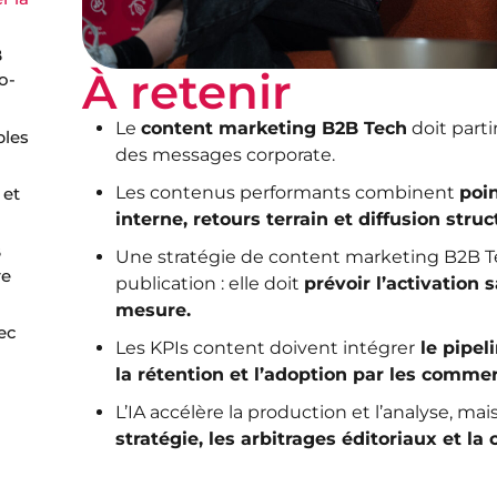
B
À retenir
o-
Le
content marketing B2B Tech
doit parti
bles
des messages corporate.
Les contenus performants combinent
poin
 et
interne, retours terrain et diffusion struc
B
Une stratégie de content marketing B2B Tec
re
publication : elle doit
prévoir l’activation s
mesure.
ec
Les KPIs content doivent intégrer
le pipeli
la rétention et l’adoption par les comme
L’IA accélère la production et l’analyse, mai
stratégie, les arbitrages éditoriaux et la