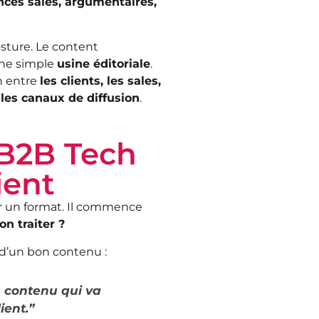
nces sales, argumentaires,
ture. Le content
ne simple
usine éditoriale
.
n entre
les clients, les sales,
 les canaux de diffusion
.
B2B Tech
ient
 un format. Il commence
n traiter ?
 d’un bon contenu :
n contenu qui va
ient.”