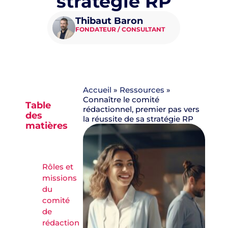
stratégie RP
Thibaut Baron
FONDATEUR / CONSULTANT
Accueil
»
Ressources
»
Connaître le comité
Table
rédactionnel, premier pas vers
des
la réussite de sa stratégie RP
matières
Rôles et
missions
du
comité
de
rédaction