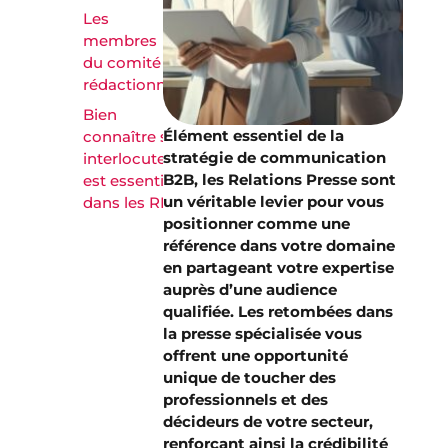
Les
membres
du comité
rédactionnel
Bien
Élément essentiel de la
connaître ses
stratégie de communication
interlocuteurs
B2B, les Relations Presse sont
est essentiel
un véritable levier pour vous
dans les RP
positionner comme une
référence dans votre domaine
en partageant votre expertise
auprès d’une audience
qualifiée. Les retombées dans
la presse spécialisée vous
offrent une opportunité
unique de toucher des
professionnels et des
décideurs de votre secteur,
renforçant ainsi la crédibilité