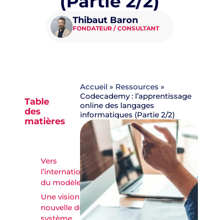
(Partie 2/2)
Thibaut Baron
FONDATEUR / CONSULTANT
Accueil
»
Ressources
»
Codecademy : l’apprentissage
Table
online des langages
des
informatiques (Partie 2/2)
matières
Vers
l’internationalisation
du modèle ?
Une vision
nouvelle du
système