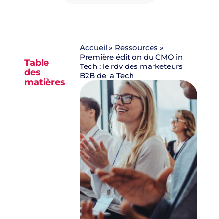
Accueil
»
Ressources
»
Première édition du CMO in
Table
Tech : le rdv des marketeurs
des
B2B de la Tech
matières
Aucun
titre n’a
été
trouvé
sur cette
page.