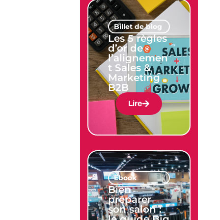
Billet de blog
Les 5 règles
d’or de
l’alignemen
t Sales &
Marketing
B2B
Lire
Ebook
Bien
préparer
son salon :
le guide Big