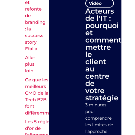
et
Vidéo
refonte
Acteurs
de
de l'IT :
branding
pourquoi
: la
et
success
comment
story
mettre
Efalia
le
Aller
client
plus
au
loin
centre
Ce que les
de
meilleurs
votre
CMO de la
stratégie
Tech B2B
3 minutes
font
pour
différemment
comprendre
Les 5 règles
les limites de
d’or de
l’approche
l’alignement