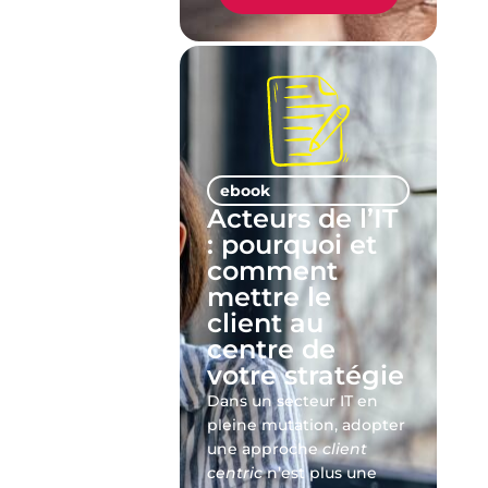
ebook
Acteurs de l’IT
: pourquoi et
comment
mettre le
client au
centre de
votre stratégie
Dans un secteur IT en
pleine mutation, adopter
une approche
client
centric
n’est plus une