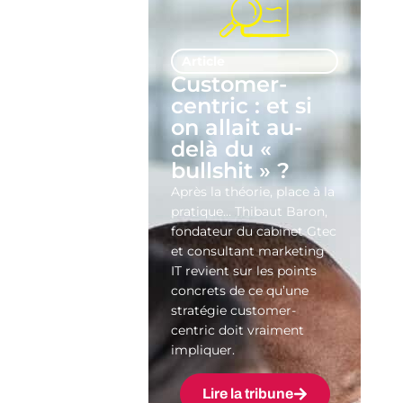
Article
Customer-
centric : et si
on allait au-
delà du «
bullshit » ?
Après la théorie, place à la
pratique… Thibaut Baron,
fondateur du cabinet Gtec
et consultant marketing
IT revient sur les points
concrets de ce qu’une
stratégie customer-
centric doit vraiment
impliquer.
Lire la tribune