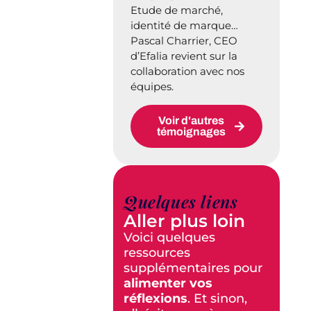
Etude de marché,
identité de marque…
Pascal Charrier, CEO
d’Efalia revient sur la
collaboration avec nos
équipes.
Voir d'autres
témoignages
Quelques liens
Aller plus loin
Voici quelques
ressources
supplémentaires pour
alimenter vos
réflexions
. Et sinon,