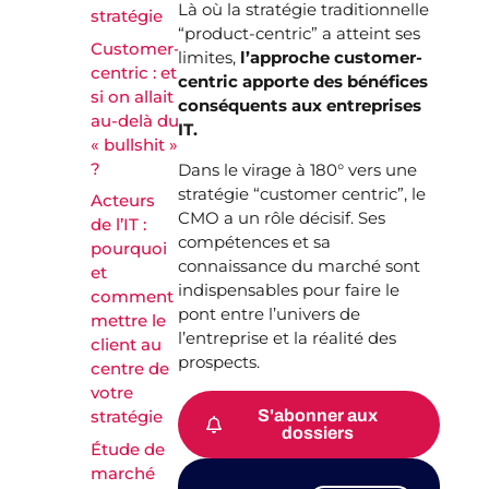
Là où la stratégie traditionnelle
stratégie
“product-centric” a atteint ses
Customer-
limites,
l’approche customer-
centric : et
centric apporte des bénéfices
si on allait
conséquents aux entreprises
au-delà du
IT.
« bullshit »
?
Dans le virage à 180° vers une
stratégie “customer centric”, le
Acteurs
CMO a un rôle décisif. Ses
de l’IT :
compétences et sa
pourquoi
connaissance du marché sont
et
indispensables pour faire le
comment
pont entre l’univers de
mettre le
l’entreprise et la réalité des
client au
prospects.
centre de
votre
S'abonner aux
stratégie
dossiers
Étude de
marché