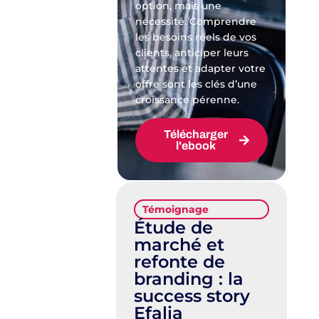
option, mais une
nécessité. Comprendre
les besoins réels de vos
clients, anticiper leurs
attentes et adapter votre
offre sont les clés d’une
croissance pérenne.
Télécharger
l'ebook
Témoignage
Étude de
marché et
refonte de
branding : la
success story
Efalia