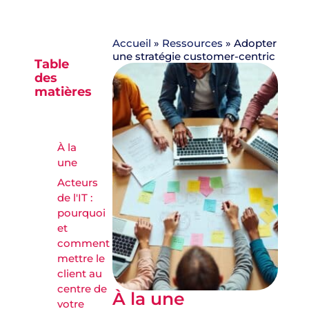
Accueil
»
Ressources
»
Adopter
une stratégie customer-centric
Table
des
matières
À la
une
Acteurs
de l'IT :
pourquoi
et
comment
mettre le
client au
centre de
À la une
votre