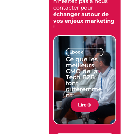
n’hésitez pas à nous
contacter pour
échanger autour de
vos enjeux marketing
!
Ebook
Ce que les
meilleurs
CMO de la
Tech B2B
font
différemme
nt
Lire