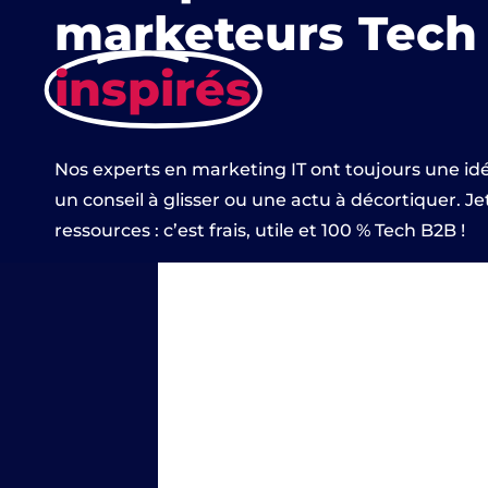
marketeurs Tech
inspirés
Nos experts en marketing IT ont toujours une id
un conseil à glisser ou une actu à décortiquer. Je
ressources : c’est frais, utile et 100 % Tech B2B !
Conquest Marketing :
qu’est-ce qu’une place
forte ?
On retrouve le concept de « place
forte » dans les écrits liés au