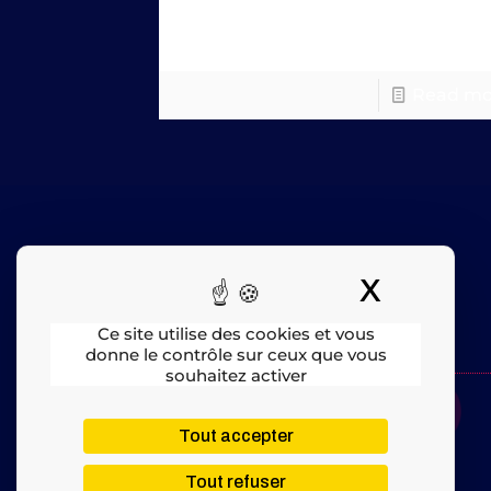
Conquest Marketing, cette nouvel
stratégie qui
Read mo
X
Masquer
Plan du site
Ce site utilise des cookies et vous
donne le contrôle sur ceux que vous
souhaitez activer
Tout accepter
Mentions légales
​ – © 2025 All rights Reserved
Tout refuser