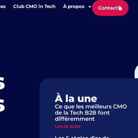
ces
Club CMO in Tech
À propos
Contact
s
s
À la une
Ce que les meilleurs CMO
de la Tech B2B font
différemment
Lire la suite