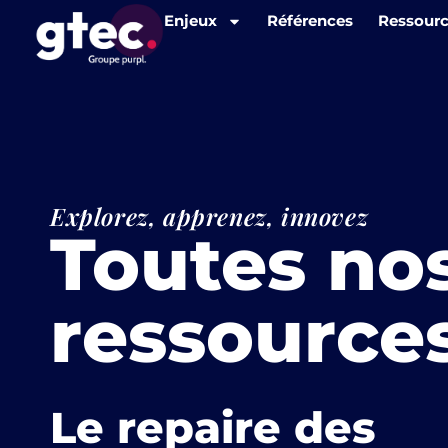
Panneau de gestion des cookies
Enjeux
Références
Ressour
Explorez, apprenez, innovez
Toutes no
ressource
Le repaire des