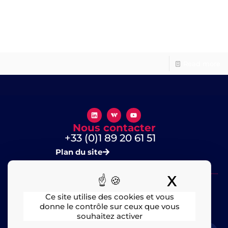
Le marketing de l’éditeur de logiciel
Le marketing est un indispensable dans l’IT (mais pas que) :
sans lui, pas de visibilité et sans
Read more
Nous contacter
+33 (0)1 89 20 61 51
Plan du site
X
Masquer
Ce site utilise des cookies et vous
donne le contrôle sur ceux que vous
souhaitez activer
Mentions légales
​ – © 2025 All rights Reserved